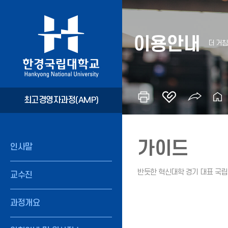
이용안내
최고경영자과정(AMP)
가이드
인사말
교수진
과정개요