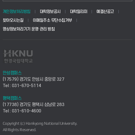
동물생명융합학부
경영대학원
학사시스템(학부)
학생생활관(안성)
개인정보처리방침
대학정보공시
대학알리미
예결산공고
생명공학부
찾아오시는길
이메일주소 무단수집거부
교육대학원
학사시스템(전문학사 및 전공심화)
학생생활관(평택)
영상정보처리기기 운영·관리 방침
건설환경공학부
사이버캠퍼스(학부)
발전기금
사회안전시스템공학부
사이버캠퍼스(전문학사 및 전공심화)
산학협력단
식품생명화학공학부
시설바로처리서비스
취업지원센터
안성캠퍼스
(17579) 경기도 안성시 중앙로 327
컴퓨터응용수학부
연구실안전관리시스템
Tel : 031-670-5114
창업지원센터
ICT로봇기계공학부
평택캠퍼스
산학연구관리시스템
현장실습지원센터
(17738) 경기도 평택시 삼남로 283
Tel : 031-610-4600
전자전기공학부
찾아오시는길(안성)
평생교육원
Copyright (c) Hankyong National University.
디자인건축융합학부
All Rights Reserved.
찾아오시는길(평택)
정보전산원