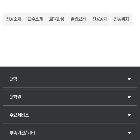
전공소개
교수소개
교육과정
졸업요건
전공공지
전공위치
인문융합공공인재학부
대학
법경영학부
일반대학원
대학원
웰니스산업융합학부
산업대학원
입학안내
주요서비스
식물자원조경학부
공공정책대학원
웹메일
중앙도서관
부속기관/기타