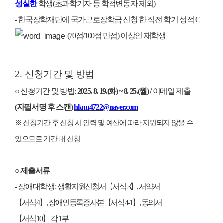
성실한
학생
(
초과학기자 등 학적변동자 제외
)
-
한국장학재단에 국가근로장학금 신청 한 직전 학기 성적
C
(70
점
/100
점 만점
)
이상인 재학생
2.
신청기간 및 방법
○
신청기간 및 방법
:
2025. 8. 19.(
화
) ~ 8. 25.(
월
) /
이메일 제출
(
자필서명 후 스캔
)
hknu4722@naver.com
※
신청기간 후 신청 시 인력 및 예산에 따라 지원되지 않을 수
있으므로 기간 내 신청
○
제출서류
-
장애대학생
:
생활지원신청서
【
서식
3
】
,
서약서
【
서식
4
】
,
장애인등록증사본
【
서식
4-1
】
,
동의서
【
서식
10
】
각
1
부