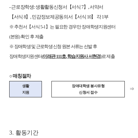
-
근로장학생
:
생활활동신청서
【
서식
7
】
,
서약서
【
서식
8
】
,
민감정보제공동의서
【
서식
10
】
각
1
부
※
추천서
【
서식
5-1
】
는 필요한 경우만 장애학생지원센터
(
본원
)
확인 후 제출
※
장애학생 및 근로학생 신청 원본 서류는 선발 후
장애학생지원센터
(
미래관
111
호
,
학습지원사 서현경
)
로 제출
○
매칭절차
생활
장애대학생 봉사유형
⇒
지원
신청서 접수
3.
활동기간