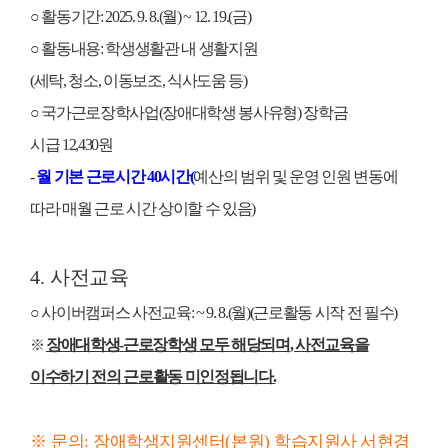
○
활동기간
: 2025. 9. 8.(
월
) ~ 12. 19.(
금
)
○
활동내용
:
학생생활관 내 생활지원
(
세탁
,
청소
,
이동보조
,
식사도움 등
)
○
국가근로장학사업
(
장애대학생 봉사유형
)
장학금
시급
12,430
원
-
월 기본 근로시간
40
시간
(
예산의 범위 및 운영 인원 변동에
따라 매월 근로 시간 상이할 수 있음
)
4.
사전교육
○
사이버캠퍼스 사전교육
: ~ 9. 8.(
월
)(
근로활동 시작 전 필수
)
장애대학생
-
근로장학생 모두 해당되며
,
사전교육을
※
이수하기 전의 근로활동 미인정됩니다
.
※
문의
:
장애학생지원센터
(
본원
)
학습지원사 서현경