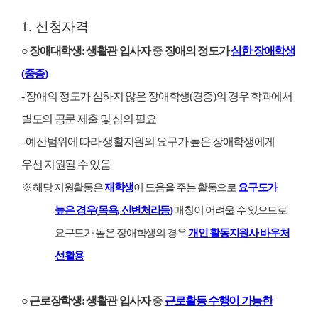
1.
신청자격
○
장애대학생
:
생활관 입사자
중
장애의 정도가
심한 장애학생
(
중증
)
-
장애의 정도가 심하지 않은 장애학생
(
경증
)
의 경우 학과에서
별도의 공문 제출 및 심의 필요
-
예산범위에 따라 생활지원의 요구가 높은 장애학생에게
우선 지원될 수 있음
※
해당 지원활동은
재학생
이 도움을 주는 활동으로
요구도가
높은 경우
(
목욕
,
신변처리등
)
매칭이 어려울 수 있으므로
요구도가 높은 장애학생의 경우
개인 활동지원사 바우처
선활용
○
근로장학생
:
생활관 입사자
중
근로활동 수행이 가능한