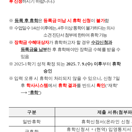
후 신청
하시기 바랍니다
.)
※
등록 후 휴학
은
등록금 미납 시 휴학 신청
이
불가
함
※
수업일수
1/4
선 이후에는
, 4
주 이상 통학이 불가하다는 의사
소견 진단서 첨부에 한하여 휴학 가능
※
장학금 수혜대상자
가 휴학하고자 할 경우
수강신청과
등록금을 납부
한 후 휴학해야만 장학금 수혜를 받을 수
있음
※
2025-1
학기 성적 확정 되는
2025. 7. 9.(
수
)
이후
부터
휴학
승인
※
입력 오류 시 휴학이 처리되지 않을 수 있으니
,
신청
7
일
후
학사시스템
에서
휴학 결과
를 반드시
확인
(‘
재학
’
⟶
‘
휴학
’
)
구분
제출 서류
(
첨부파
일반휴학
휴학신청서
(
온라인 신청 
휴학신청서
+ (
현역
)
입영통지
군휴학