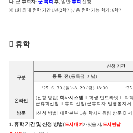
나
.
군 휴학자
:
군 복학
후
,
일반
휴학
신청
※
1
회 최대 휴학 기간
1
년
(2
학기
) /
총 휴학 가능 학기
: 6
학기
󰊲
휴학
신청 기간
등록 전
(
등록금 미납
)
구분
‘25. 6. 30.(
월
)
~
8. 29.(
금
) 18:00
‘25.
[
신청 방법
]
학사시스템

학생 인트라넷

학
온라인
군휴학신청

휴학 신청
(
군휴학자 입영통지서
방문
[
신청 방법
]
대학본부
1
층 학사지원팀 방문

서
1.
휴학 기간 및 신청 방법
(
도서 대여
가 있을 시
,
도서 반납