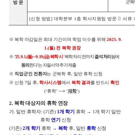
군복
방 문
[
신청 방법
]
대학본부
1
층 학사지원팀 방문

서류
※
복학 마감일은 최대 기간이며 학업 이수를 위해
2025. 9.
1.(
월
)
전 복학 권장
※
’25. 9. 1.(
월
) ~ 9. 19.(
금
)
복학 시
‘
복학 처리 전까지
결석 처리
됨에
동의
한다
’
는 자필서약 추가 제출
※
직업군인 전환자
는 군복학 후
,
일반 휴학 신청
※
신청
7
일 후
,
학사시스템
에서
복학 결과
를
반드시
확인
(‘
휴학
’
⟶
‘
재학
’
)
2.
복학 대상자의 휴학 연장
가
.
일반 휴학자
: (
기존
)
1
개 학기
휴학
→
1
개 학기 일반
휴학
연기
신청
(
기존
)
2
개 학기
휴학
→
복학
후
,
일반
휴학
신청