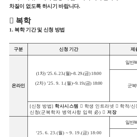
차질이 없도록 하시기 바랍니다
.
󰊱
복학
1.
복학 기간 및 신청 방법
구분
신청 기간
제
일반
(1
차
) ‘25. 6. 23.(
월
)
~
8. 29.(
금
) 18:00
(2
차
)
’25. 9. 1.(
월
)
~
9. 19.(
금
)
18:00
온라인
군복
[
신청 방법
]
학사시스템

학생 인트라넷

학적
/
신
신청
(
군복학자 병역사항 입력
必
)

저장
일반
‘25. 6. 23.(
월
) ~ 9. 19.(
금
) 18:00