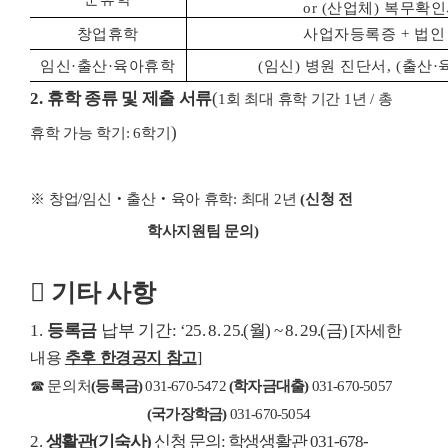
or (
산업체
)
복무확인
창업휴학
사업자등록증
+
법인
임신
·
출산
·
육아휴학
(
임신
)
병원 진단서
, (
출산
·
2.
휴학 종류 및 제출 서류
(
1
회 최대 휴학 기간
1
년
/
총
)
휴학 가능 학기
: 6
학기
※
창업
/
임신
‧
출산
‧
육아 휴학
:
최대
2
년
(
신청 전
학사지원팀 문의
)
󰊳
기타 사항
1.
등록금
납부 기간
:
‘25. 8. 25.(
월
) ~ 8. 29.(
금
)
[
자세한
내용
추후 한경공지 참고
]
☎
문의처
(
등록금
)
031-670-5472
(
학자금대출
)
031-670-5057
(
국가장학금
)
031-670-5054
2.
생활관
(
기숙사
)
신청 문의
:
학생생활관
031-678-