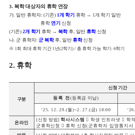
3.
복학 대상자의 휴학 연장
가
.
일반 휴학자
: (
기존
)
1
개 학기
휴학
→
1
개 학기 일반
휴학
연기
신청
(
기존
)
2
개 학기
휴학
→
복학
후
,
일반
휴학
신청
나
.
군 휴학자
:
군 복학
후
,
일반
휴학
신청
※
1
회 최대 휴학 기간
1
년
(2
학기
) /
총 휴학 가능 학기
: 6
학기
2.
휴학
신청 기간
등록 전
(
등록금 미납
)
구분
‘25. 12. 29.(
월
)
~
2. 27.(
금
) 18:00
‘26.
[
신청 방법
]
학사시스템

학생 인트라넷

학
온라인
군휴학신청

휴학 신청
(
군휴학자 입영통지서