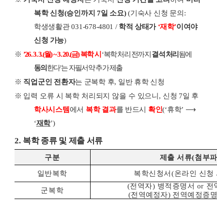
복학 신청
(
승인까지
7
일 소요
)
(
기숙사 신청 문의
:
학생생활관
031-678-4801 /
학적 상태가
‘
재학
’
이여야
신청 가능
)
※
’26. 3. 3.(
월
) ~ 3. 20.(
금
)
복학 시
‘
복학 처리 전까지
결석 처리
됨에
동의
한다
’
는 자필서약 추가 제출
※
직업군인 전환자
는 군복학 후
,
일반 휴학 신청
※
입력 오류 시 복학 처리되지 않을 수 있으니
,
신청
7
일 후
학사시스템
에서
복학 결과
를
반드시
확인
(‘
휴학
’
⟶
‘
재학
’
)
2.
복학 종류 및 제출 서류
구분
제출 서류
(
첨부파
일반복학
복학신청서
(
온라인 신청 
(
전역자
)
병적증명서
or
전
군복학
(
전역예정자
)
전역예정증