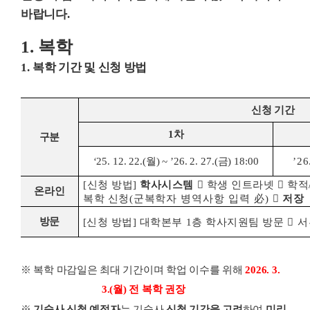
바랍니다
.
1.
복학
1.
복학 기간 및 신청 방법
신청 기간
1
차
구분
‘25. 12. 22.(
월
) ~ ’26. 2. 27.(
금
) 18:00
’26
[
신청 방법
]
학사시스템

학생 인트라넷

학적
온라인
복학 신청
(
군복학자 병역사항 입력
必
)

저장
방문
[
신청 방법
]
대학본부
1
층 학사지원팀 방문

서
※
복학 마감일은 최대 기간이며 학업 이수를 위해
2026. 3.
3.(
월
)
전 복학 권장
※
기숙사 신청 예정자
는 기숙사
신청 기간을 고려
하여
미리