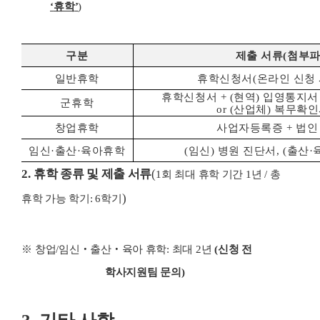
‘
휴학
’
)
구분
제출 서류
(
첨부파
일반휴학
휴학신청서
(
온라인 신청 
휴학신청서
+ (
현역
)
입영통지
군휴학
or (
산업체
)
복무확인
창업휴학
사업자등록증
+
법인
임신
·
출산
·
육아휴학
(
임신
)
병원 진단서
, (
출산
·
2.
휴학 종류 및 제출 서류
(
1
회 최대 휴학 기간
1
년
/
총
)
휴학 가능 학기
: 6
학기
※
창업
/
임신
‧
출산
‧
육아 휴학
:
최대
2
년
(
신청 전
학사지원팀 문의
)