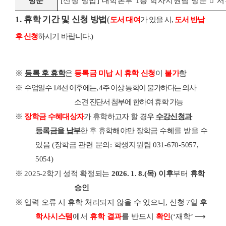
방문
[
신청 방법
]
대학본부
1
층 학사지원팀 방문

서
1.
휴학 기간 및 신청 방법
(
도서 대여
가 있을 시
,
도서 반납
후 신청
하시기 바랍니다
.)
※
등록 후 휴학
은
등록금 미납 시 휴학 신청
이
불가
함
※
수업일수
1/4
선 이후에는
, 4
주 이상 통학이 불가하다는 의사
소견 진단서 첨부에 한하여 휴학 가능
※
장학금 수혜대상자
가 휴학하고자 할 경우
수강신청과
등록금을 납부
한 후 휴학해야만 장학금
수혜를 받을 수
있음
(
장학금 관련 문의
:
학생지원팀
031-670-5057,
5054)
※
2025-2
학기 성적 확정되는
2026. 1. 8.(
목
)
이후
부터
휴학
승인
※
입력 오류 시 휴학 처리되지 않을 수 있으니
,
신청
7
일 후
학사시스템
에서
휴학 결과
를 반드시
확인
(‘
재학
’
⟶