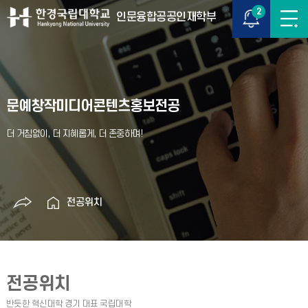
2
인문융합공공인재학부
문예창작미디어콘텐츠홍보전공
전공위치
전공위치