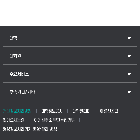
인문융합공공인재학부
대학
법경영학부
일반대학원
대학원
웰니스산업융합학부
산업대학원
입학안내
주요서비스
식물자원조경학부
공공정책대학원
웹메일
중앙도서관
부속기관/기타
동물생명융합학부
경영대학원
학사시스템(학부)
학생생활관(안성)
개인정보처리방침
대학정보공시
대학알리미
예결산공고
생명공학부
찾아오시는길
이메일주소 무단수집거부
교육대학원
학사시스템(전문학사 및 전공심화)
학생생활관(평택)
영상정보처리기기 운영·관리 방침
건설환경공학부
사이버캠퍼스(학부)