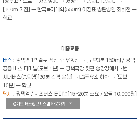
[경부고속도로 → 서안성JC → 서평택 → 송탄IC] 송탄IC →
[100m 기점] → 한국복지대학(550m) 이정표 송탄방면 좌회전 →
학교
대중교통
버스
: 평택역 1번출구 직진 후 우회전 → [도보3분 150m] / 평택
공용 버스 터미널(도보 5분) → 평택극장 뒷편 승강장에서 7번
시내버스(송탄행)[30분 간격 운행] → LG주유소 하차 → [도보
10분] → 학교
택시
: 평택역 / 시외버스 터미널[15~20분 소요 / 요금 10,000원]
경기도 버스정보시스템 바로가기