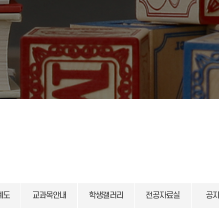
계도
교과목안내
학생갤러리
전공자료실
공