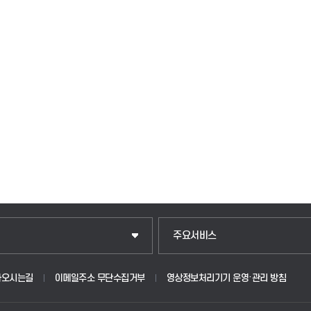
입학안내
주요서비스
웹메일
아오시는길
이메일주소 무단수집거부
영상정보처리기기 운영·관리 방침
원
학사시스템(학부)