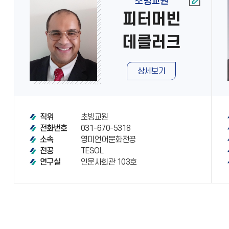
초빙교원
피터머빈
데클러크
상세보기
초빙교원
직위
031-670-5318
전화번호
영미언어문화전공
소속
TESOL
전공
인문사회관 103호
연구실