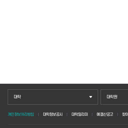
인문융합공공인재학부
일반대학원
대학
대학원
법경영학부
산업대학원
개인정보처리방침
대학정보공시
대학알리미
예결산공고
찾
웰니스산업융합학부
공공정책대학