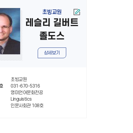
초빙교원
레슬리 길버트
졸도스
상세보기
초빙교원
031-670-5316
호
영미언어문화전공
Linguistics
인문사회관 108호