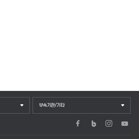
중앙도서관
부속기관/기타
학생생활관(안성)
학생생활관(평택)