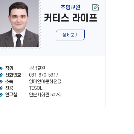
초빙교원
커티스 라이프
상세보기
초빙교원
직위
031-670-5317
전화번호
영미언어문화전공
소속
TESOL
전공
인문사회관 502호
연구실