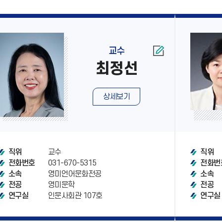
교수
최정선
상세보기
교수
직위
직위
031-670-5315
전화번호
전화번
영미언어문화전공
소속
소속
영미문학
전공
전공
인문사회관 107호
연구실
연구실