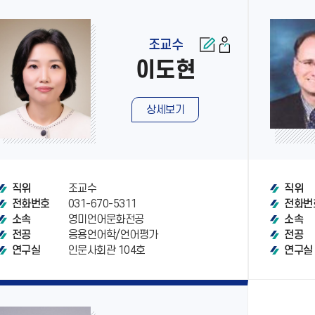
조교수
이도현
상세보기
조교수
직위
직위
031-670-5311
전화번호
전화번
영미언어문화전공
소속
소속
응용언어학/언어평가
전공
전공
인문사회관 104호
연구실
연구실