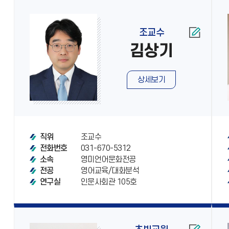
조교수
김상기
상세보기
조교수
직위
031-670-5312
전화번호
영미언어문화전공
소속
영어교육/대화분석
전공
인문사회관 105호
연구실