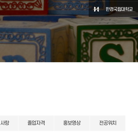
한경국립대학교
지사항
졸업자격
홍보영상
전공위치