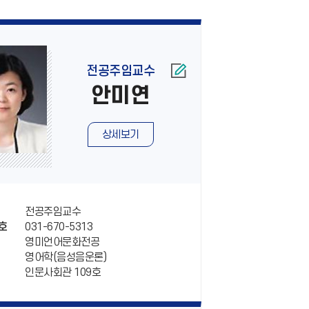
전공주임교수
안미연
상세보기
전공주임교수
031-670-5313
호
영미언어문화전공
영어학(음성음운론)
인문사회관 109호