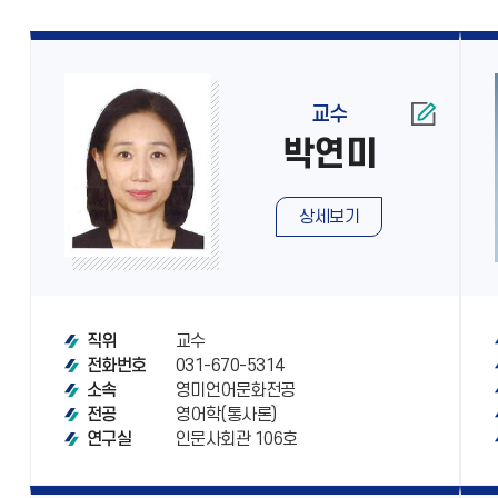
교수
박연미
상세보기
교수
직위
031-670-5314
전화번호
영미언어문화전공
소속
영어학(통사론)
전공
인문사회관 106호
연구실