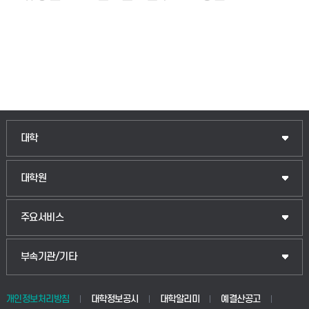
인문융합공공인재학부
대학
법경영학부
일반대학원
대학원
웰니스산업융합학부
산업대학원
입학안내
주요서비스
식물자원조경학부
공공정책대학원
웹메일
중앙도서관
부속기관/기타
동물생명융합학부
경영대학원
학사시스템(학부)
학생생활관(안성)
개인정보처리방침
대학정보공시
대학알리미
예결산공고