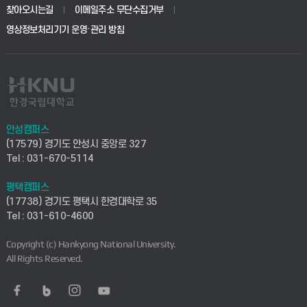
생명공학부
찾아오시는길
이메일주소 무단수집거부
교육대학원
학사시스템(전문학사 및 전공심화)
학생생활관(평택)
영상정보처리기기 운영·관리 방침
건설환경공학부
사이버캠퍼스(학부)
발전기금
사회안전시스템공학부
사이버캠퍼스(전문학사 및 전공심화)
산학협력단
식품생명화학공학부
시설바로처리서비스
취업지원센터
안성캠퍼스
(17579) 경기도 안성시 중앙로 327
컴퓨터응용수학부
연구실안전관리시스템
Tel : 031-670-5114
창업지원센터
ICT로봇기계공학부
평택캠퍼스
산학연구관리시스템
현장실습지원센터
(17738) 경기도 평택시 한경대학로 35
Tel : 031-610-4600
전자전기공학부
찾아오시는길(안성)
평생교육원
Copyright (c) Hankyong National University.
디자인건축융합학부
All Rights Reserved.
찾아오시는길(평택)
정보전산원
AI융합학부
통학버스안내(안성)
UD메이커스페이스