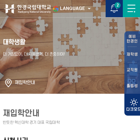
2
LANGUAGE
예비
대학생활
한경인
재학생
교직원
재입학안내
졸업생
재입학안내