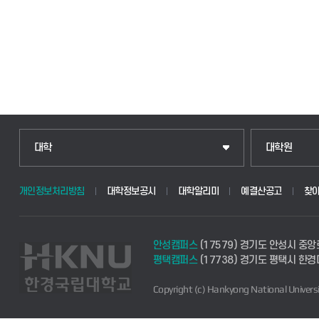
대학
대학원
개인정보처리방침
대학정보공시
대학알리미
예결산공고
찾
안성캠퍼스
(17579) 경기도 안성시 중앙
평택캠퍼스
(17738) 경기도 평택시 한
Copyright (c) Hankyong National Universi