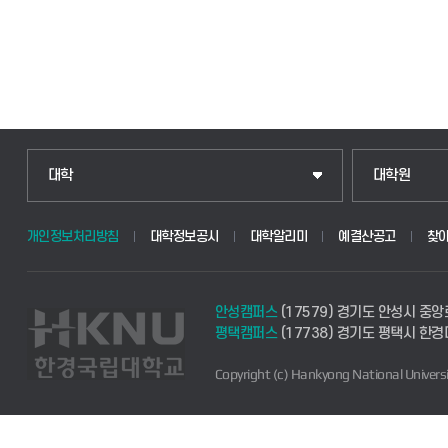
대학
대학원
개인정보처리방침
대학정보공시
대학알리미
예결산공고
찾
안성캠퍼스
(17579) 경기도 안성시 중앙
평택캠퍼스
(17738) 경기도 평택시 한
Copyright (c) Hankyong National Universi