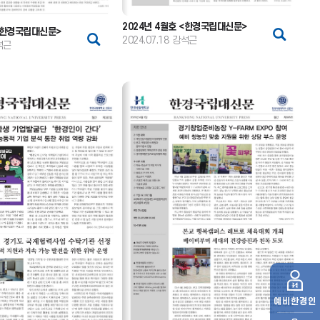
2024년 4월호 <한경국립대신문>
 <한경국립대신문>
2024.07.18
강석근
석근
예비
한경인