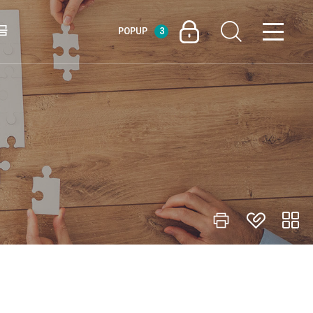
금
POPUP
3