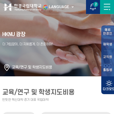
2
LANGUAGE
예비
HKNU 광장
한경인
재학생
교직원
교육/연구 및 학생지도비용
졸업생
교육/연구 및 학생지도비용