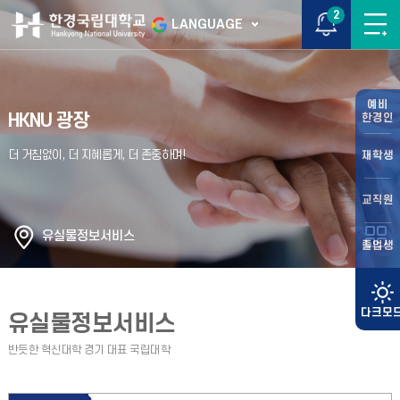
2
LANGUAGE
예비
HKNU 광장
한경인
재학생
교직원
유실물정보서비스
졸업생
유실물정보서비스