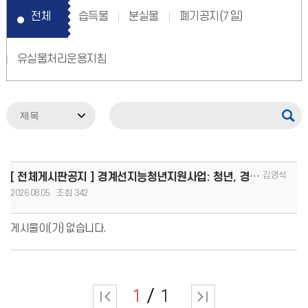
전체
습득물
분실물
폐기공지(7일)
유실물처리운용지침
김영석
[ 전체게시판공지 ] 경계선지능청년지원사업: 청년, 경계를 넘어 커리어 도약!(8.13.(목)까지 모집, 1인당
2026.08.05
342
게시물이(가) 없습니다.
1
1