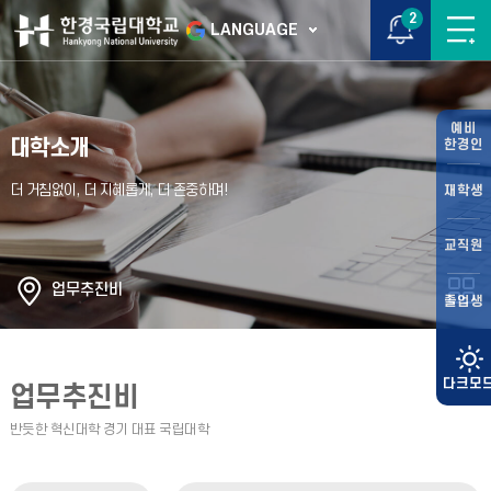
2
LANGUAGE
예비
대학소개
한경인
재학생
교직원
업무추진비
졸업생
업무추진비