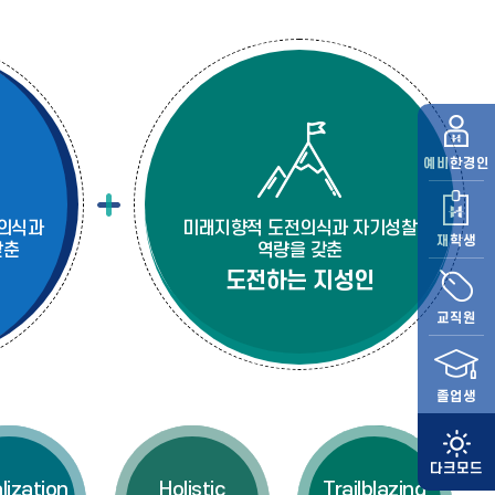
예비
한경인
의식과
미래지향적 도전의식과 자기성찰
재학생
갖춘
역량을 갖춘
도전하는 지성인
교직원
졸업생
lization
Holistic
Trailblazing