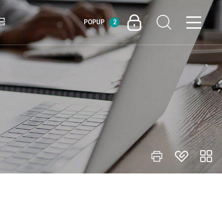
금
POPUP
2