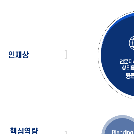
인재상
전문지
창의융
융
핵심역량
Blending