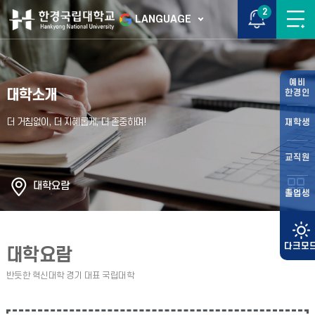
2
LANGUAGE
예비
대학소개
한경인
재학생
교직원
대학요람
졸업생
대학요람