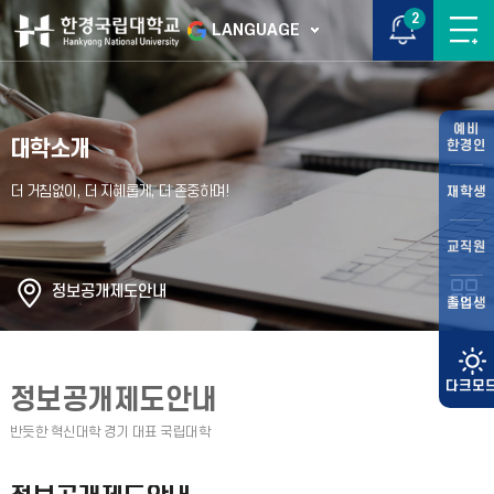
2
LANGUAGE
예비
대학소개
한경인
재학생
교직원
정보공개제도안내
졸업생
정보공개제도안내