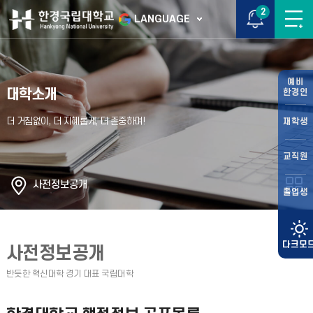
2
LANGUAGE
예비
대학소개
한경인
재학생
교직원
사전정보공개
졸업생
사전정보공개