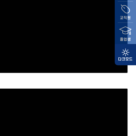
교직원
졸업생