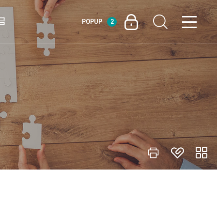
금
POPUP
2