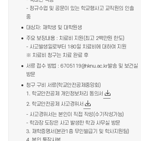
- 국내만 적용
- 정규수업 및 공문이 있는 학교행사고 교직원의 인솔
중
대상자: 재학생 및 대학원생
주요 보장내용 : 치료비 지원(최고 2백만원 한도)
- 사고발생일로부터 180일 치료비에 대하여 지원
※ 치료비 청구는 치료 완료 후
서류 접수 방법 : 6705119@hknu.ac.kr발송 및 보건실
방문
청구 구비 서류(학교안전공제중앙회)
1. 학교안전공제 개인정보처리 동의서
2. 학교안전공제 사고경위서
- 사고경위서는 본인이 직접 작성(수기작성가능)
- 학과장 도장은 사고 발생한 학과 사무실 방문
3. 재학증명서(본관1층 무인발급기 및 학사지원팀)
4. 본인 통장사본