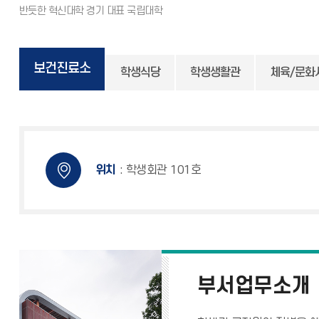
보건진료소
학생식당
학생생활관
체육/문화
위치
: 학생회관 101호
부서업무소개