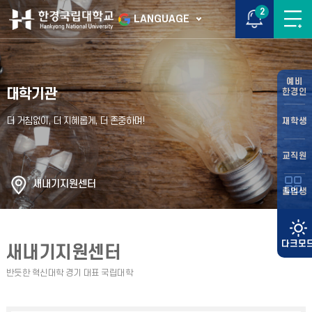
2
LANGUAGE
예비
대학기관
한경인
재학생
교직원
새내기지원센터
졸업생
새내기지원센터