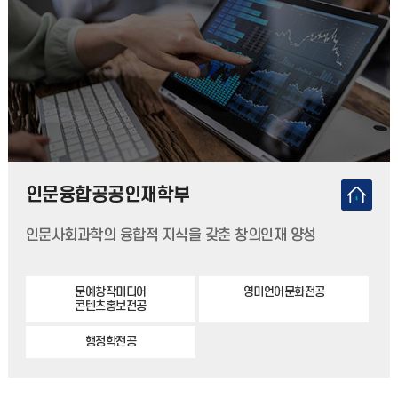
인문융합공공인재학부
인문사회과학의 융합적 지식을 갖춘 창의인재 양성
문예창작미디어
영미언어문화전공
콘텐츠홍보전공
행정학전공