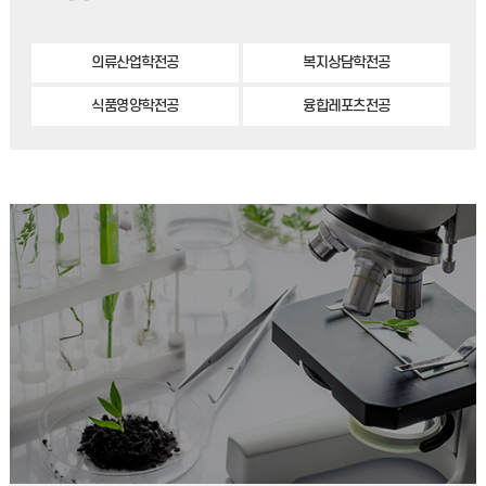
의류산업학전공
복지상담학전공
식품영양학전공
융합레포츠전공