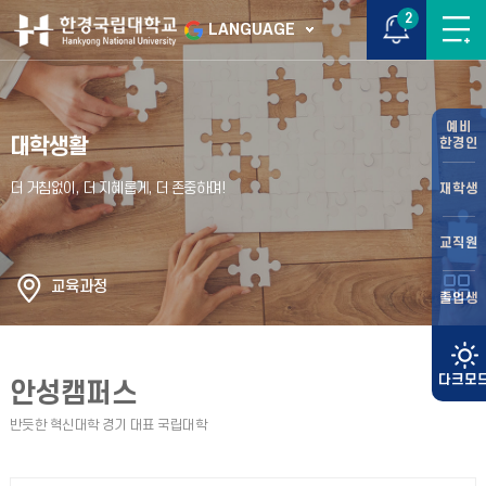
2
LANGUAGE
예비
대학생활
한경인
재학생
교직원
교육과정
졸업생
안성캠퍼스