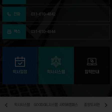
전화
031-610-4842
팩스
031-610-4844
학사일정
학사시스템
입학안내
일
학사시스템
GOODGIL시스템
사이버캠퍼스
중앙도서관
장애