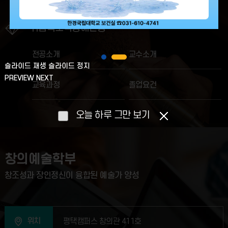
귀금속보석
공예전공
전공소개
교수소개
슬라이드 재생
슬라이드 정지
PREVIEW
NEXT
교육과정
졸업요건
오늘 하루 그만 보기
창의예술학부
창조성과 장인정신이
융합된 예술가 양성
위치
평택캠퍼스 창의관 411호