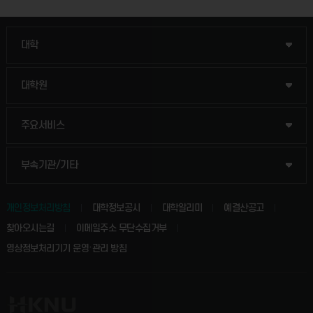
인문융합공공인재학부
대학
법경영학부
일반대학원
대학원
웰니스산업융합학부
산업대학원
입학안내
주요서비스
식물자원조경학부
공공정책대학원
웹메일
중앙도서관
부속기관/기타
동물생명융합학부
경영대학원
학사시스템(학부)
학생생활관(안성)
개인정보처리방침
대학정보공시
대학알리미
예결산공고
생명공학부
찾아오시는길
이메일주소 무단수집거부
교육대학원
학사시스템(전문학사 및 전공심화)
학생생활관(평택)
영상정보처리기기 운영·관리 방침
건설환경공학부
사이버캠퍼스(학부)
발전기금
사회안전시스템공학부
사이버캠퍼스(전문학사 및 전공심화)
산학협력단