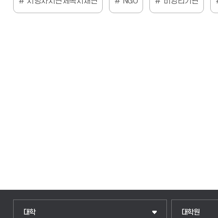
지방자치단체복지재단
NGO
비영리기관
인문융합공공인재학부
일반대학원
대학
대학원