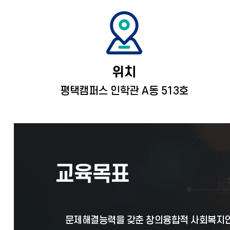
위치
평택캠퍼스 인학관 A동 513호
교육목표
문제해결능력을 갖춘 창의융합적 사회복지