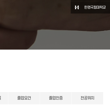
한경국립대학교
실
졸업요건
졸업인증
전공위치