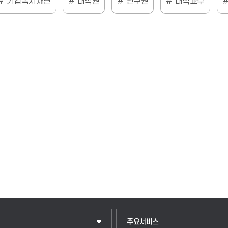
기업복지재단
대학원
연구원
대학교수
입학안내
주요서비스