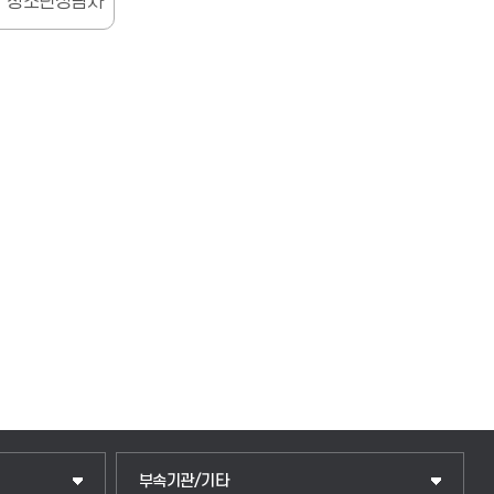
청소년상담사
중앙도서관
부속기관/기타