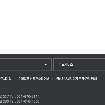
입학안내
주요서비스
웹메일
아오시는길
이메일주소 무단수집거부
영상정보처리기기 운영·관리 방침
원
학사시스템(학부)
로 327
Tel : 031-670-5114
학사시스템(전문학사 및 전공심화)
로 283
Tel : 031-610-4600