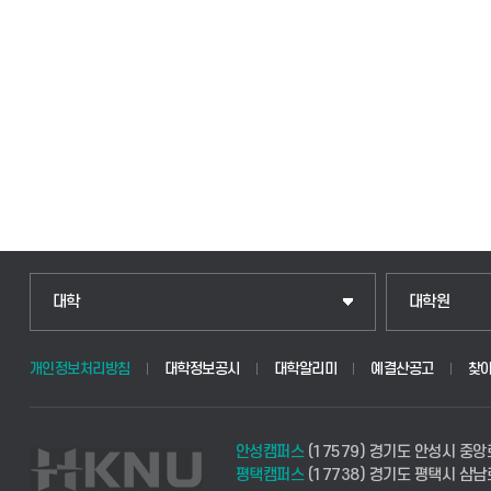
인문융합공공인재학부
일반대학원
대학
대학원
법경영학부
산업대학원
개인정보처리방침
대학정보공시
대학알리미
예결산공고
찾
웰니스산업융합학부
공공정책대학
안성캠퍼스
(17579) 경기도 안성시 중앙
식물자원조경학부
경영대학원
평택캠퍼스
(17738) 경기도 평택시 삼남