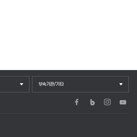
중앙도서관
부속기관/기타
학생생활관(안성)
학생생활관(평택)
발전기금