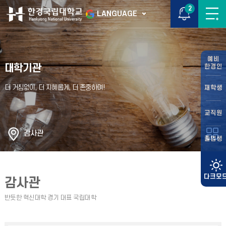
2
LANGUAGE
예비
대학기관
한경인
재학생
교직원
감사관
졸업생
감사관